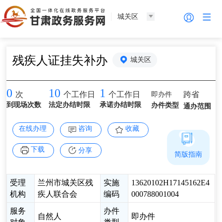
城关区
残疾人证挂失补办
城关区
0
10
1
即办件
跨省
次
个工作日
个工作日
到现场次数
法定办结时限
承诺办结时限
办件类型
通办范围
在线办理
咨询
收藏
下载
分享
简版指南
受理
兰州市城关区残
实施
13620102H17145162E4
机构
疾人联合会
编码
000788001004
服务
办件
自然人
即办件