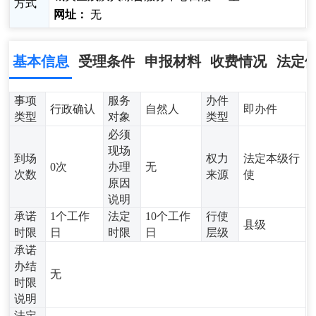
方式
网址：
无
基本信息
受理条件
申报材料
收费情况
法定
事项
服务
办件
行政确认
自然人
即办件
类型
对象
类型
必须
现场
到场
权力
法定本级行
0次
办理
无
次数
来源
使
原因
说明
承诺
1个工作
法定
10个工作
行使
县级
时限
日
时限
日
层级
承诺
办结
无
时限
说明
法定