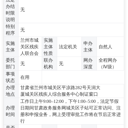
办结
无
时限
说明
特别
无
程序
兰州市城
实施
实施
申办
关区残疾
主体
法定机关
自然人
主体
主体
人联合会
性质
委托
联办
网办
全程网办
无
无
部门
机构
深度
（Ⅳ级）
事项
在用
状态
办理
甘肃省兰州市城关区平凉路282号天润大
地点
厦城关区残疾人综合服务中心制证窗口
工作日上午9:00–12:00，下午1:00–5:00，法定节假
办理
日期间甘肃政务服务网城关区子站可正常访问、注
时间
册和申报业务，网上受理审批工作将在节后正常进
行
是否