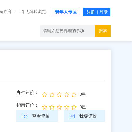
民政府
|
无障碍浏览
老年人专区
搜索
办件评价：
0星
指南评价：
0星
查看评价
我要评价