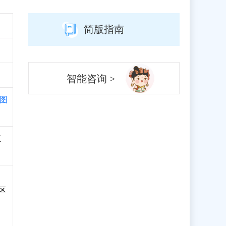
简版指南
智能咨询 >
图
正
区