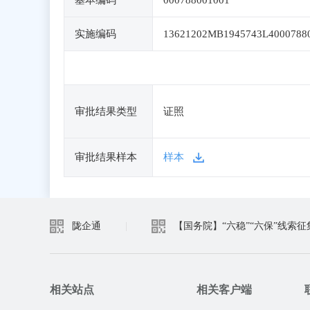
基本编码
000788001001
实施编码
13621202MB1945743L4000788
审批结果类型
证照
审批结果样本
样本
陇企通
|
【国务院】“六稳”“六保”线索征
相关站点
相关客户端