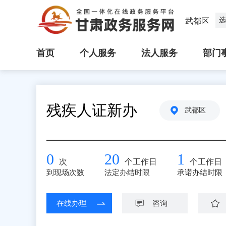
选
武都区
首页
个人服务
法人服务
部门
残疾人证新办
武都区
0
20
1
次
个工作日
个工作日
到现场次数
法定办结时限
承诺办结时限
在线办理
咨询