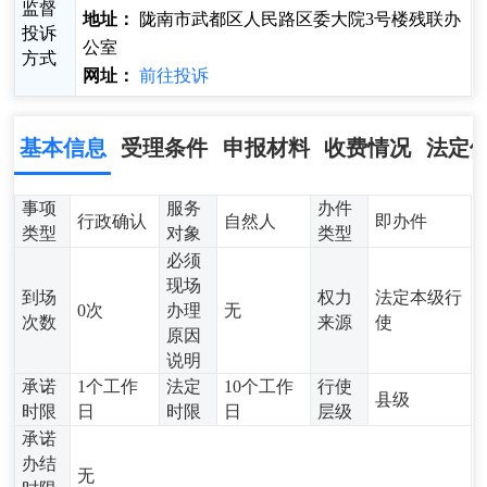
监督
地址：
陇南市武都区人民路区委大院3号楼残联办
投诉
公室
方式
网址：
前往投诉
基本信息
受理条件
申报材料
收费情况
法定
事项
服务
办件
行政确认
自然人
即办件
类型
对象
类型
必须
现场
到场
权力
法定本级行
0次
办理
无
次数
来源
使
原因
说明
承诺
1个工作
法定
10个工作
行使
县级
时限
日
时限
日
层级
承诺
办结
无