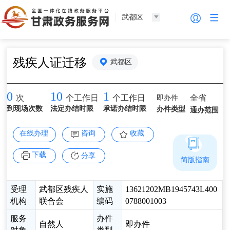
武都区
残疾人证迁移
武都区
0
10
1
即办件
全省
次
个工作日
个工作日
到现场次数
法定办结时限
承诺办结时限
办件类型
通办范围
在线办理
咨询
收藏
下载
分享
简版指南
受理
武都区残疾人
实施
13621202MB1945743L400
机构
联合会
编码
0788001003
服务
办件
自然人
即办件