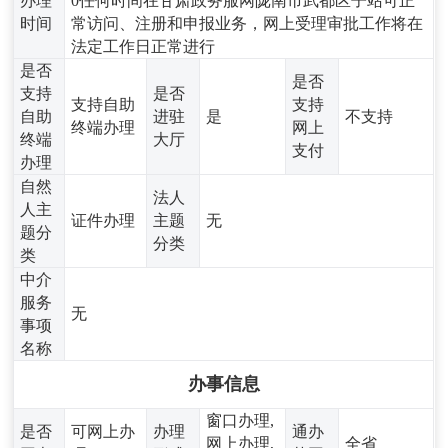
办理
0任何时间在甘肃政务服网陇南市武都区子站可正
时间
常访问、注册和申报业务，网上受理审批工作将在
法定工作日正常进行
是否
是否
支持
是否
支持自助
支持
自助
进驻
是
不支持
终端办理
网上
终端
大厅
支付
办理
自然
法人
人主
证件办理
主题
无
题分
分类
类
中介
服务
无
事项
名称
办事信息
窗口办理,
是否
可网上办
办理
通办
网上办理,
全省