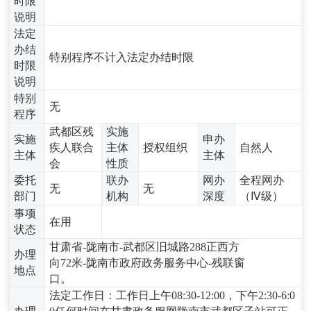
时限
说明
法定
办结
特别程序不计入法定办结时限
时限
说明
特别
无
程序
武都区残
实施
实施
申办
疾人联合
主体
授权组织
自然人
主体
主体
会
性质
委托
联办
网办
全程网办
无
无
部门
机构
深度
（Ⅳ级）
事项
在用
状态
甘肃省-陇南市-武都区旧城路288正西方
办理
向72米-陇南市政府政务服务中心-残联窗
地点
口。
法定工作日：工作日上午08:30-12:00，下午2:30-6:0