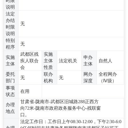
时限
说明
法定
办结
无
时限
说明
特别
无
程序
武都区残
实施
实施
申办
疾人联合
主体
法定机关
自然人
主体
主体
会
性质
委托
联办
网办
全程网办
无
无
部门
机构
深度
（Ⅳ级）
事项
在用
状态
甘肃省-陇南市-武都区旧城路288正西方
办理
向72米-陇南市政府政务服务中心-残联窗
地点
口。
法定工作日：工作日上午08:30-12:00，下午2:30-6:0