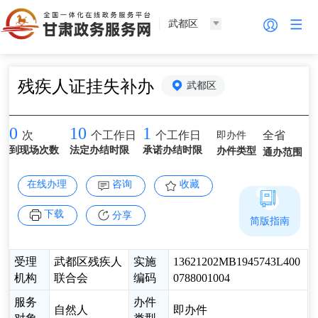
武都区
残疾人证挂失补办
武都区
0
10
1
即办件
全省
次
个工作日
个工作日
到现场次数
法定办结时限
承诺办结时限
办件类型
通办范围
在线办理
咨询
收藏
下载
分享
简版指南
受理
武都区残疾人
实施
13621202MB1945743L400
机构
联合会
编码
0788001004
服务
办件
自然人
即办件