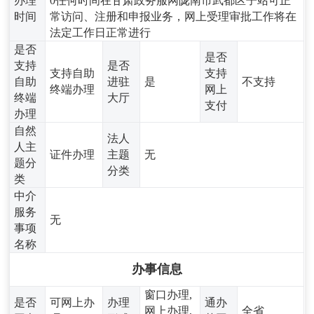
办理
0任何时间在甘肃政务服网陇南市武都区子站可正
时间
常访问、注册和申报业务，网上受理审批工作将在
法定工作日正常进行
是否
是否
支持
是否
支持自助
支持
自助
进驻
是
不支持
终端办理
网上
终端
大厅
支付
办理
自然
法人
人主
证件办理
主题
无
题分
分类
类
中介
服务
无
事项
名称
办事信息
窗口办理,
是否
可网上办
办理
通办
网上办理,
全省