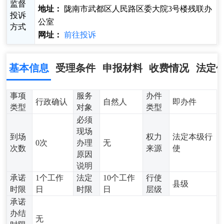
监督
地址：
陇南市武都区人民路区委大院3号楼残联办
投诉
公室
方式
网址：
前往投诉
基本信息
受理条件
申报材料
收费情况
法定
事项
服务
办件
行政确认
自然人
即办件
类型
对象
类型
必须
现场
到场
权力
法定本级行
0次
办理
无
次数
来源
使
原因
说明
承诺
1个工作
法定
10个工作
行使
县级
时限
日
时限
日
层级
承诺
办结
无