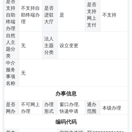
是否
是否
支持
不支持自
是否
支持
自助
助终端办
进驻
是
不支持
网上
终端
理
大厅
支付
办理
自然
法人
人主
无
主题
设立变更
题分
分类
类
中介
服务
无
事项
名称
办事信息
是否
不可网上
办理
窗口办理,
通办
本级办理
网办
办理
形式
快递申请
范围
编码代码