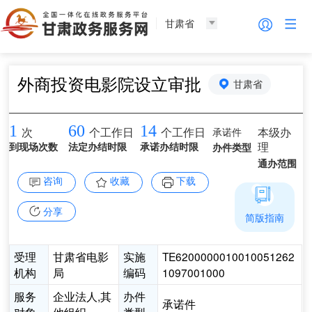
甘肃省
外商投资电影院设立审批
甘肃省
1
60
14
承诺件
本级办
次
个工作日
个工作日
理
到现场次数
法定办结时限
承诺办结时限
办件类型
通办范围
咨询
收藏
下载
分享
简版指南
受理
甘肃省电影
实施
TE6200000010010051262
机构
局
编码
1097001000
服务
企业法人,其
办件
承诺件