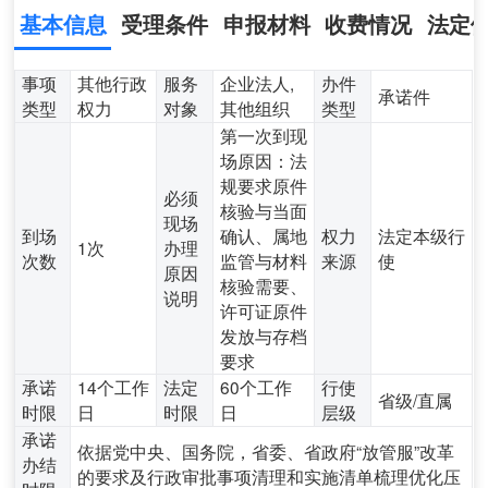
基本信息
受理条件
申报材料
收费情况
法定
事项
其他行政
服务
企业法人,
办件
承诺件
类型
权力
对象
其他组织
类型
第一次到现
场原因：法
规要求原件
必须
核验与当面
现场
到场
确认、属地
权力
法定本级行
1次
办理
次数
监管与材料
来源
使
原因
核验需要、
说明
许可证原件
发放与存档
要求
承诺
14个工作
法定
60个工作
行使
省级/直属
时限
日
时限
日
层级
承诺
依据党中央、国务院，省委、省政府“放管服”改革
办结
的要求及行政审批事项清理和实施清单梳理优化压