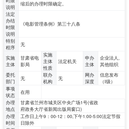
时限
缩后的办理时限确定。
说明
法定
办结
《电影管理条例》第三十八条
时限
说明
特别
无
程序
实施
实施
甘肃省电
申办
企业法人,
主体
法定机关
主体
影局
主体
其他组织
性质
委托
联办
网办
信息发布
无
无
部门
机构
深度
（Ⅰ级）
事项
在用
状态
办理
甘肃省兰州市城关区中央广场1号(省政
地点
府政务大厅省新闻出版局窗口)
办理
工作日上午9：00-12：00,下午1:00-5:00法定节假
时间
日除外