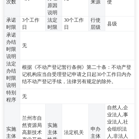
次数
来源
使
原因
说明
承诺
3个工作
法定
30个工作
行使
县级
时限
日
时限
日
层级
承诺
办结
无
时限
说明
法定
根据《不动产登记暂行条例》第二十条：不动产登
办结
记机构应当自受理登记申请之日起30个工作日内办
时限
结不动产登记手续，法律另有规定的除外。
说明
特别
无
程序
自然人,企
业法人,事
兰州市自
业法人,社
然资源局
实施
实施
申办
会组织法
高新技术
主体
法定机关
主体
主体
人,非法人