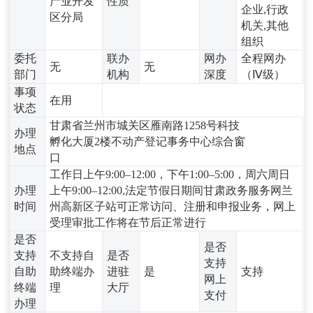
产业开发
性质
企业,行政
区分局
机关,其他
组织
委托
联办
网办
全程网办
无
无
部门
机构
深度
（Ⅳ级）
事项
在用
状态
甘肃省兰州市城关区雁南路1258号科技
办理
孵化大厦2楼不动产登记事务中心综合窗
地点
口
工作日上午9:00–12:00，下午1:00–5:00，周六周日
办理
上午9:00–12:00,法定节假日期间甘肃政务服务网兰
时间
州高新区子站可正常访问、注册和申报业务，网上
受理审批工作将在节后正常进行
是否
是否
支持
不支持自
是否
支持
自助
助终端办
进驻
是
支持
网上
终端
理
大厅
支付
办理