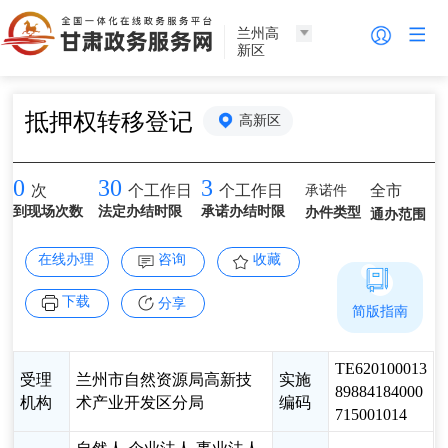
兰州高
新区
抵押权转移登记
高新区
0
30
3
承诺件
全市
次
个工作日
个工作日
到现场次数
法定办结时限
承诺办结时限
办件类型
通办范围
在线办理
咨询
收藏
下载
分享
简版指南
TE620100013
受理
兰州市自然资源局高新技
实施
89884184000
机构
术产业开发区分局
编码
715001014