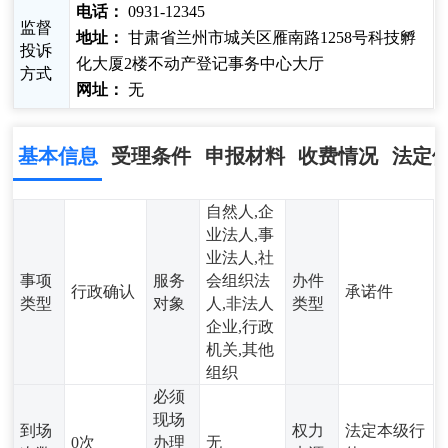
电话：
0931-12345
监督
地址：
甘肃省兰州市城关区雁南路1258号科技孵
投诉
化大厦2楼不动产登记事务中心大厅
方式
网址：
无
基本信息
受理条件
申报材料
收费情况
法定
自然人,企
业法人,事
业法人,社
事项
服务
会组织法
办件
行政确认
承诺件
类型
对象
人,非法人
类型
企业,行政
机关,其他
组织
必须
现场
到场
权力
法定本级行
0次
办理
无