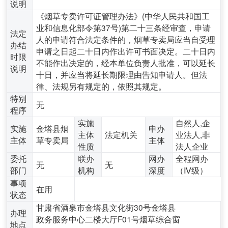
说明
《烟草专卖许可证管理办法》(中华人民共和国工
业和信息化部令第37号)第二十三条经审查，申请
法定
人的申请符合法定条件的，烟草专卖局应当自受理
办结
申请之日起二十日内作出许可书面决定。二十日内
时限
不能作出决定的，经本单位负责人批准，可以延长
说明
十日，并应当将延长期限理由告知申请人。但法
律、法规另有规定的，依照其规定。
特别
无
程序
实施
自然人,企
实施
金塔县烟
申办
主体
法定机关
业法人,非
主体
草专卖局
主体
性质
法人企业
委托
联办
网办
全程网办
无
无
部门
机构
深度
（Ⅳ级）
事项
在用
状态
甘肃省酒泉市金塔县文化街30号金塔县
办理
政务服务中心二楼大厅F01号烟草综合窗
地点