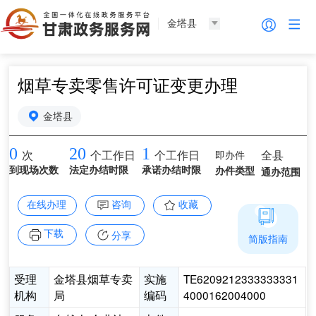
金塔县
烟草专卖零售许可证变更办理
金塔县
0
20
1
即办件
全县
次
个工作日
个工作日
到现场次数
法定办结时限
承诺办结时限
办件类型
通办范围
在线办理
咨询
收藏
下载
分享
简版指南
受理
金塔县烟草专卖
实施
TE6209212333333331
机构
局
编码
4000162004000