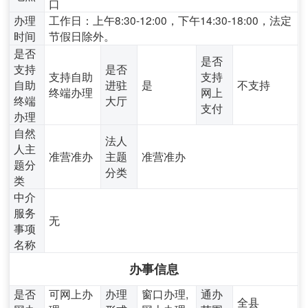
口
办理
工作日：上午8:30-12:00，下午14:30-18:00，法定
时间
节假日除外。
是否
是否
支持
是否
支持自助
支持
自助
进驻
是
不支持
终端办理
网上
终端
大厅
支付
办理
自然
法人
人主
准营准办
主题
准营准办
题分
分类
类
中介
服务
无
事项
名称
办事信息
是否
可网上办
办理
窗口办理,
通办
全县