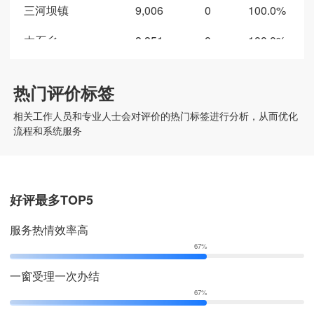
三河坝镇
9,006
0
100.0%
陇南市生态环境局康县分
581
0
100.0%
太石乡
8,851
0
100.0%
局
王坝镇
8,231
0
100.0%
康县城市管理综合行政执
热门评价标签
519
0
100.0%
店子乡
7,575
0
100.0%
法队
相关工作人员和专业人士会对评价的热门标签进行分析，从而优化
铜钱镇
7,428
0
100.0%
流程和系统服务
康县水务局
370
0
100.0%
岸门口镇
6,964
0
100.0%
康县应急管理局
135
0
100.0%
白杨镇
6,177
0
100.0%
好评最多TOP5
康县统计局
76
0
100.0%
云台镇
6,147
0
100.0%
服务热情效率高
康县气象局
74
0
100.0%
67%
大堡镇
6,085
0
100.0%
中共康县委宣传部
64
0
100.0%
一窗受理一次办结
碾坝镇
5,803
0
100.0%
67%
康县民族宗教事务局
49
0
100.0%
大南峪镇
5,122
0
100.0%