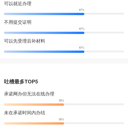
可以就近办理
康县财政局
34
0
100.0%
67%
平洛镇
4,633
0
100.0%
中共康县委办公室
31
0
100.0%
不用提交证明
迷坝乡
4,319
0
100.0%
康县科学技术局
26
0
100.0%
67%
两河镇
3,447
0
100.0%
可以先受理后补材料
康县商务局
25
0
100.0%
67%
中共康县委机构编制委员
23
0
100.0%
会办公室
康县地震局
22
0
100.0%
吐槽最多TOP5
康县消防救援大队
12
0
100.0%
承诺网办但无法在线办理
50%
康县人民政府办公室
3
0
100.0%
未在承诺时间内办结
康县审计局
0
0
100.0%
50%
康县看守所
0
0
100.0%