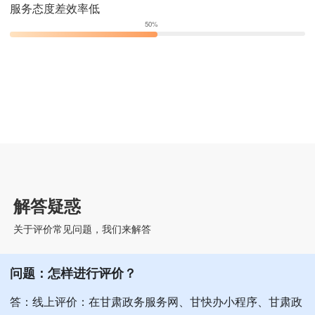
服务态度差效率低
50%
康县社会保险局
0
0
100.0%
康县王坝镇卫生院
0
0
100.0%
康县大堡镇中心卫生院
0
0
100.0%
康县公安局交通警察大队
0
0
100.0%
中共康县委直属机关工作
0
0
100.0%
委员会
解答疑惑
中共康县委政法委员会
0
0
100.0%
关于评价常见问题，我们来解答
康县寺台镇卫生院
0
0
100.0%
康县总工会
0
0
100.0%
问题：怎样进行评价？
答：线上评价：在甘肃政务服务网、甘快办小程序、甘肃政
中共康县委老干部工作局
0
0
100.0%