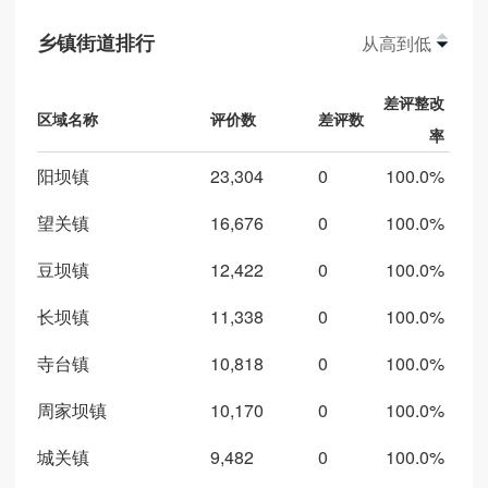
康县交通运输局
5,183
0
100.0%
乡镇街道排行
从高到低
康县卫生健康局
4,953
0
100.0%
差评整改
康县自来水公司
4,424
0
100.0%
区域名称
评价数
差评数
率
康县退役军人事务局
2,121
0
100.0%
阳坝镇
23,304
0
100.0%
康县农业农村局
1,987
0
100.0%
望关镇
16,676
0
100.0%
康县残疾人联合会
1,208
0
100.0%
豆坝镇
12,422
0
100.0%
康县住房和城乡建设局
1,104
0
100.0%
长坝镇
11,338
0
100.0%
康县发展和改革局
958
0
100.0%
寺台镇
10,818
0
100.0%
康县烟草专卖局
886
0
100.0%
周家坝镇
10,170
0
100.0%
康县文体广电和旅游局
841
0
100.0%
城关镇
9,482
0
100.0%
康县司法局
767
0
100.0%