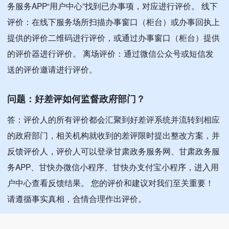
务服务APP“用户中心”找到已办事项，对应进行评价。 线下
康县招商局
0
0
100.0%
评价：在线下服务场所扫描办事窗口（柜台）或办事回执上
康县扶贫开发办公室
0
0
100.0%
提供的评价二维码进行评价，或通过办事窗口（柜台）提供
的评价器进行评价。 离场评价：通过微信公众号或短信发
中国人民银行康县支行
0
0
100.0%
送的评价邀请进行评价。
康县阳坝镇中心卫生院托
0
0
100.0%
问题：好差评如何监督政府部门？
河分院
答：评价人的所有评价都会汇聚到好差评系统并流转到相应
康县三河坝镇卫生院秧田
0
0
100.0%
的政府部门，相关机构就收到的差评限时提出整改方案，并
分院
反馈评价人，评价人可以登录甘肃政务服务网、甘肃政务服
康县周家坝镇卫生院
0
0
100.0%
务APP、甘快办微信小程序、甘快办支付宝小程序，进入用
户中心查看反馈结果。 您的评价和建议对我们至关重要！
康县人民法院
0
0
100.0%
请遵循事实真相，合情合理作出评价。
康县长坝镇卫生院
0
0
100.0%