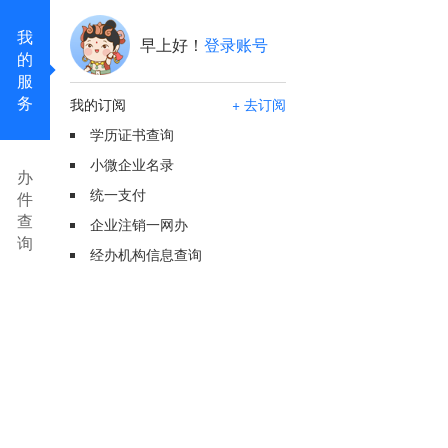
我
早上好！
登录账号
的
服
务
我的订阅
+ 去订阅
学历证书查询
小微企业名录
办
统一支付
件
查
企业注销一网办
询
经办机构信息查询