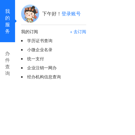
我
下午好！
登录账号
的
服
务
我的订阅
+ 去订阅
学历证书查询
小微企业名录
办
统一支付
件
查
企业注销一网办
询
经办机构信息查询