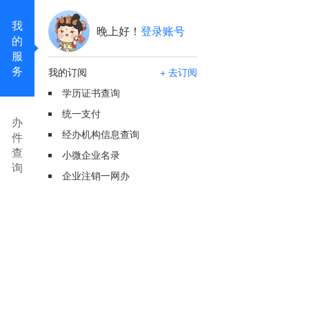
我
晚上好！
登录账号
的
服
务
我的订阅
+ 去订阅
学历证书查询
统一支付
办
经办机构信息查询
件
查
小微企业名录
询
企业注销一网办