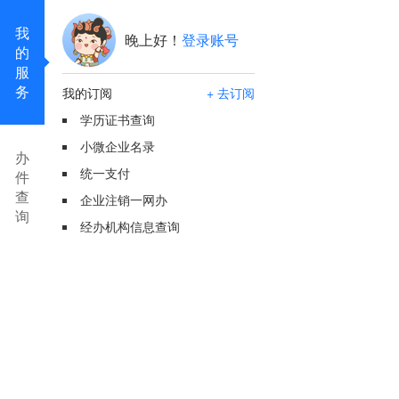
我
晚上好！
登录账号
的
服
务
我的订阅
+ 去订阅
学历证书查询
小微企业名录
办
统一支付
件
查
企业注销一网办
询
经办机构信息查询