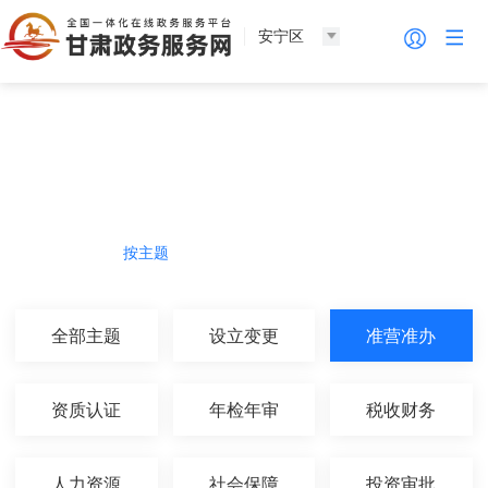
安宁区
法人服务
热门导航
按主题
按部门
按生命周期
按群体
全部主题
设立变更
准营准办
资质认证
年检年审
税收财务
人力资源
社会保障
投资审批