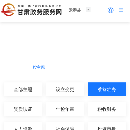
景泰县
法人服务
热门导航
按主题
按部门
按生命周期
按群体
全部主题
设立变更
准营准办
资质认证
年检年审
税收财务
人力资源
社会保障
投资审批