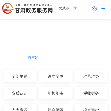
武威市
法人服务
热门导航
按主题
按部门
按生命周期
按群体
全部主题
设立变更
准营准办
资质认证
年检年审
税收财务
人力资源
社会保障
投资审批