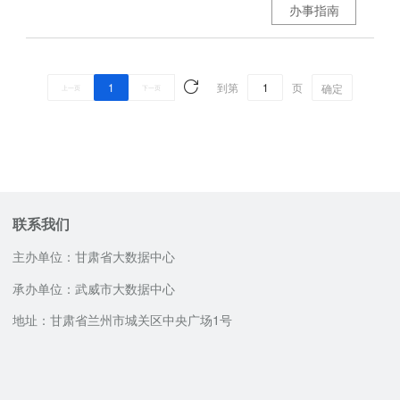
办事指南
1
到第
页
确定
上一页
下一页
联系我们
主办单位：甘肃省大数据中心
承办单位：武威市大数据中心
地址：甘肃省兰州市城关区中央广场1号
网站技术支持电话
邮政编码：730030
0931-4518231，0931-4518232