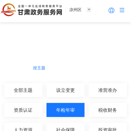
凉州区
法人服务
热门导航
按主题
按部门
按生命周期
按群体
全部主题
设立变更
准营准办
资质认证
年检年审
税收财务
人力资源
社会保障
投资审批