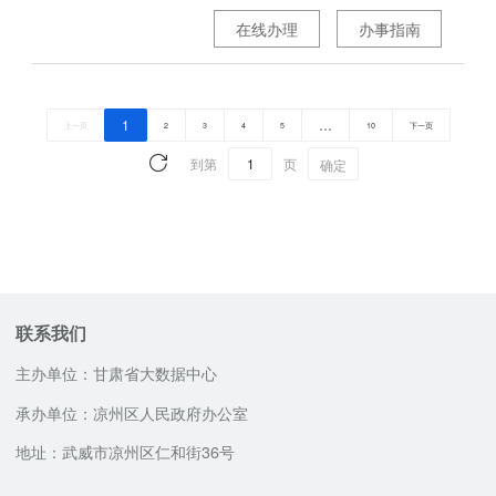
在线办理
办事指南
1
…
上一页
2
3
4
5
10
下一页
到第
页
确定
联系我们
主办单位：甘肃省大数据中心
承办单位：凉州区人民政府办公室
地址：武威市凉州区仁和街36号
咨询服务电话
邮政编码：733000