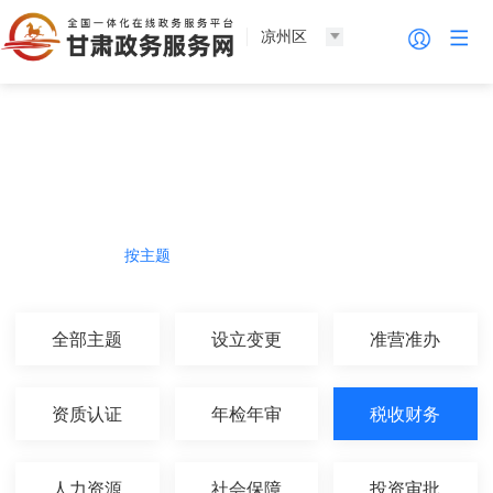
凉州区
法人服务
热门导航
按主题
按部门
按生命周期
按群体
全部主题
设立变更
准营准办
资质认证
年检年审
税收财务
人力资源
社会保障
投资审批