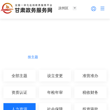
凉州区
法人服务
热门导航
按主题
按部门
按生命周期
按群体
全部主题
设立变更
准营准办
资质认证
年检年审
税收财务
人力资源
社会保障
投资审批