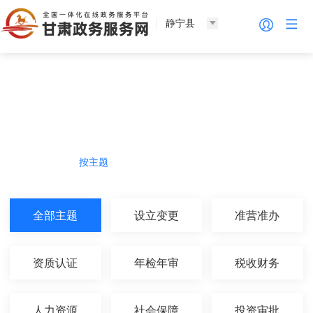
静宁县
法人服务
热门导航
按主题
按部门
按生命周期
按群体
全部主题
设立变更
准营准办
资质认证
年检年审
税收财务
人力资源
社会保障
投资审批