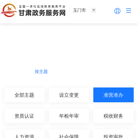
玉门市
法人服务
热门导航
按主题
按部门
按生命周期
按群体
全部主题
设立变更
准营准办
资质认证
年检年审
税收财务
人力资源
社会保障
投资审批