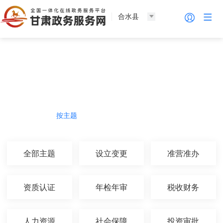
合水县
法人服务
热门导航
按主题
按部门
按生命周期
按群体
全部主题
设立变更
准营准办
资质认证
年检年审
税收财务
人力资源
社会保障
投资审批