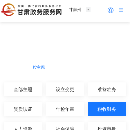
甘南州
法人服务
热门导航
按主题
按部门
按生命周期
按群体
全部主题
设立变更
准营准办
资质认证
年检年审
税收财务
人力资源
社会保障
投资审批