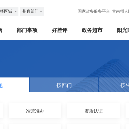
择区域
州直部门
国家政务服务平台
甘南州人
店
部门事项
好差评
政务超市
阳光
题
按部门
按
准营准办
资质认证