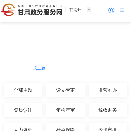
甘南州
法人服务
热门导航
按主题
按部门
按生命周期
按群体
全部主题
设立变更
准营准办
资质认证
年检年审
税收财务
人力资源
社会保障
投资审批