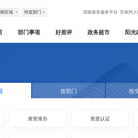
择区域
州直部门
国家政务服务平台
甘南州人
店
部门事项
好差评
政务超市
阳光
题
按部门
按
准营准办
资质认证