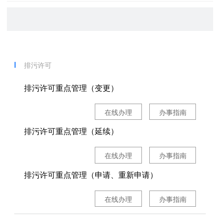
排污许可
排污许可重点管理（变更）
在线办理
办事指南
排污许可重点管理（延续）
在线办理
办事指南
排污许可重点管理（申请、重新申请）
在线办理
办事指南