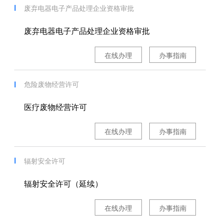
废弃电器电子产品处理企业资格审批
废弃电器电子产品处理企业资格审批
在线办理
办事指南
危险废物经营许可
医疗废物经营许可
在线办理
办事指南
辐射安全许可
辐射安全许可（延续）
在线办理
办事指南