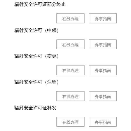
辐射安全许可证部分终止
在线办理
办事指南
辐射安全许可（申领）
在线办理
办事指南
辐射安全许可（变更）
在线办理
办事指南
辐射安全许可（注销）
在线办理
办事指南
辐射安全许可证补发
在线办理
办事指南