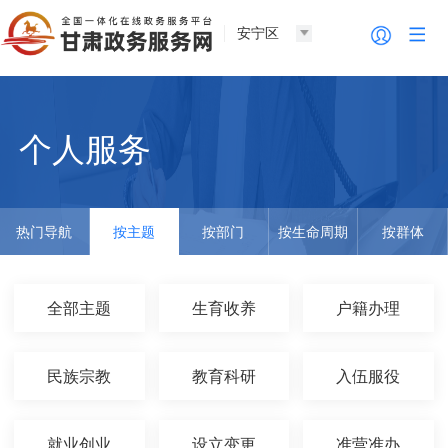
安宁区
个人服务
热门导航
按主题
按部门
按生命周期
按群体
全部主题
生育收养
户籍办理
民族宗教
教育科研
入伍服役
就业创业
设立变更
准营准办