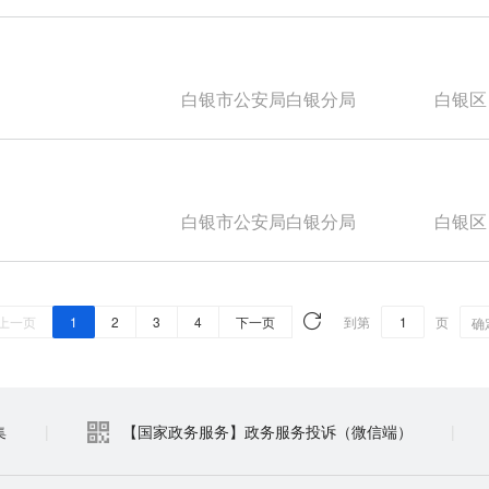
白银市公安局白银分局
白银区
白银市公安局白银分局
白银区
上一页
1
2
3
4
下一页
到第
页
确
集
|
【国家政务服务】政务服务投诉（微信端）
|