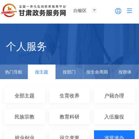
白银区
个人服务
热门导航
按主题
按部门
按生命周期
按群体
全部主题
生育收养
户籍办理
民族宗教
教育科研
入伍服役
就业创业
设立变更
准营准办