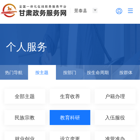
景泰县
个人服务
热门导航
按主题
按部门
按生命周期
按群体
全部主题
生育收养
户籍办理
民族宗教
教育科研
入伍服役
就业创业
设立变更
准营准办