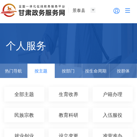
景泰县
个人服务
热门导航
按主题
按部门
按生命周期
按群体
全部主题
生育收养
户籍办理
民族宗教
教育科研
入伍服役
就业创业
设立变更
准营准办