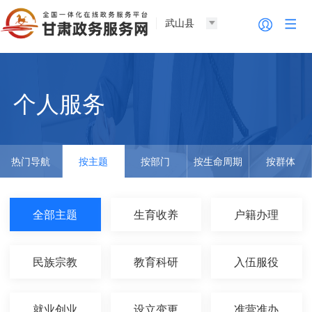
武山县
个人服务
热门导航
按主题
按部门
按生命周期
按群体
全部主题
生育收养
户籍办理
民族宗教
教育科研
入伍服役
就业创业
设立变更
准营准办