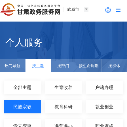
武威市
个人服务
热门导航
按主题
按部门
按生命周期
按群体
全部主题
生育收养
户籍办理
民族宗教
教育科研
就业创业
设立变更
准营准办
职业资格