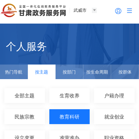
武威市
个人服务
热门导航
按主题
按部门
按生命周期
按群体
全部主题
生育收养
户籍办理
民族宗教
教育科研
就业创业
设立变更
准营准办
职业资格