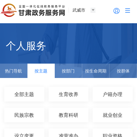
武威市
个人服务
热门导航
按主题
按部门
按生命周期
按群体
全部主题
生育收养
户籍办理
民族宗教
教育科研
就业创业
设立变更
准营准办
职业资格