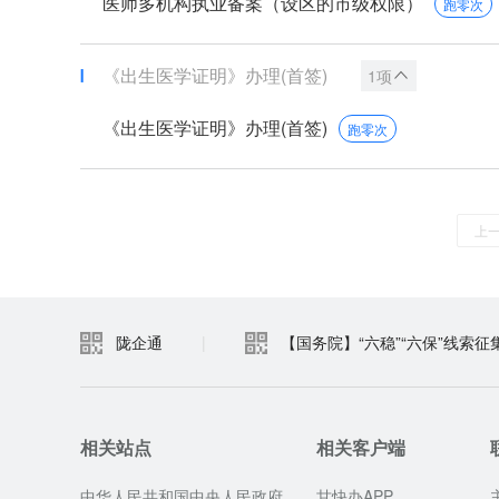
医师多机构执业备案（设区的市级权限）
跑零次
《出生医学证明》办理(首签)
1项
《出生医学证明》办理(首签)
跑零次
上
陇企通
|
【国务院】“六稳”“六保”线索征
相关站点
相关客户端
中华人民共和国中央人民政府
甘快办APP