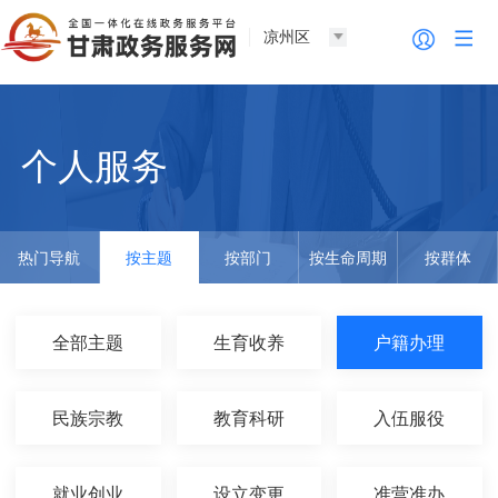
凉州区
个人服务
热门导航
按主题
按部门
按生命周期
按群体
全部主题
生育收养
户籍办理
民族宗教
教育科研
入伍服役
就业创业
设立变更
准营准办