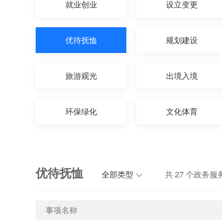
就业创业
设立变更
优待抚恤
规划建设
旅游观光
出境入境
环保绿化
文化体育
优待抚恤
全部类型
共
27
个政务服
事项名称