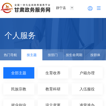
静宁县
个人服务
热门导航
按主题
按部门
按生命周期
按群体
全部主题
生育收养
户籍办理
民族宗教
教育科研
入伍服役
就业创业
设立变更
准营准办