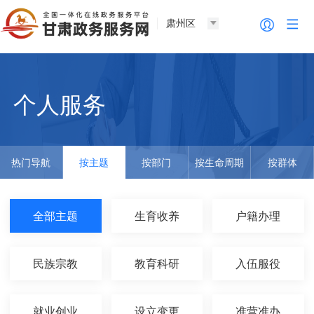
肃州区
个人服务
热门导航
按主题
按部门
按生命周期
按群体
全部主题
生育收养
户籍办理
民族宗教
教育科研
入伍服役
就业创业
设立变更
准营准办