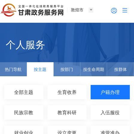
敦煌市
个人服务
热门导航
按主题
按部门
按生命周期
按群体
全部主题
生育收养
户籍办理
民族宗教
教育科研
入伍服役
就业创业
设立变更
准营准办