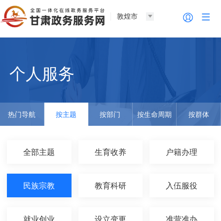
敦煌市
个人服务
热门导航
按主题
按部门
按生命周期
按群体
全部主题
生育收养
户籍办理
民族宗教
教育科研
入伍服役
就业创业
设立变更
准营准办