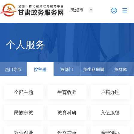
敦煌市
个人服务
热门导航
按主题
按部门
按生命周期
按群体
全部主题
生育收养
户籍办理
民族宗教
教育科研
入伍服役
就业创业
设立变更
准营准办