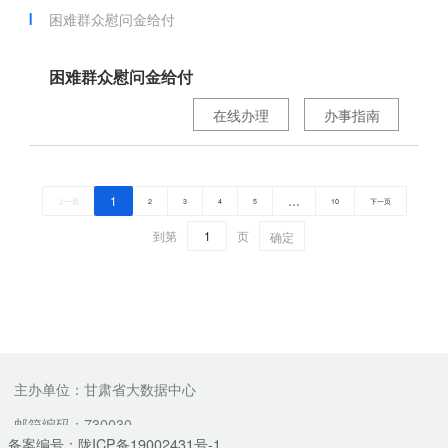
困难群众慰问金给付
困难群众慰问金给付
在线办理
办事指南
1
…
上一页
2
3
4
5
10
下一页
到第
页
确定
主办单位：甘肃省大数据中心
邮箱编码：730030
备案编号：陇ICP备19002431号-1