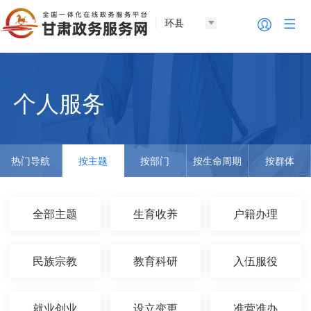
环县
个人服务
热门导航
按主题
按部门
按生命周期
按群体
全部主题
生育收养
户籍办理
民族宗教
教育科研
入伍服役
就业创业
设立变更
准营准办