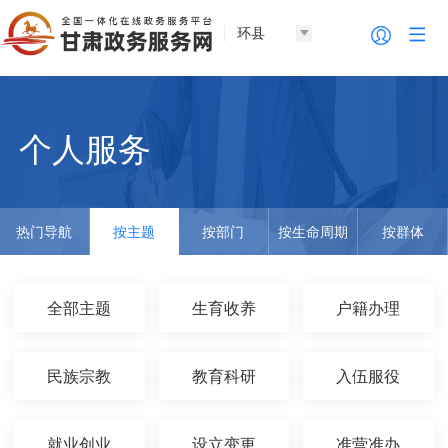
环县
个人服务
热门导航
按主题
按部门
按生命周期
按群体
全部主题
生育收养
户籍办理
民族宗教
教育科研
入伍服役
就业创业
设立变更
准营准办