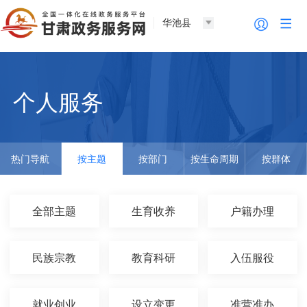
华池县
个人服务
热门导航
按主题
按部门
按生命周期
按群体
全部主题
生育收养
户籍办理
民族宗教
教育科研
入伍服役
就业创业
设立变更
准营准办