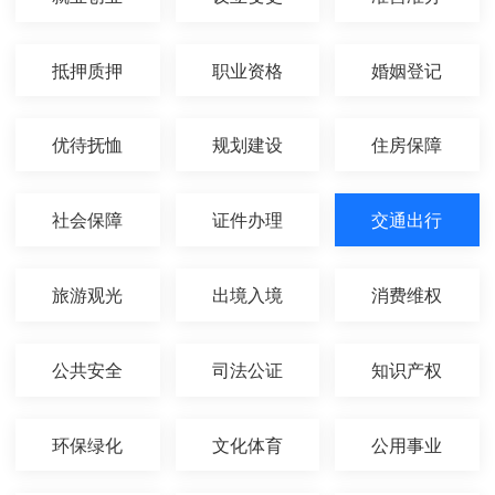
抵押质押
职业资格
婚姻登记
优待抚恤
规划建设
住房保障
社会保障
证件办理
交通出行
旅游观光
出境入境
消费维权
公共安全
司法公证
知识产权
环保绿化
文化体育
公用事业