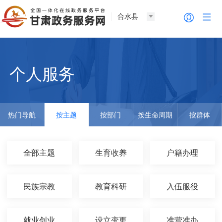
合水县
个人服务
热门导航
按主题
按部门
按生命周期
按群体
全部主题
生育收养
户籍办理
民族宗教
教育科研
入伍服役
就业创业
设立变更
准营准办