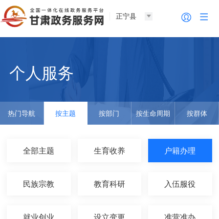
正宁县
个人服务
热门导航
按主题
按部门
按生命周期
按群体
全部主题
生育收养
户籍办理
民族宗教
教育科研
入伍服役
就业创业
设立变更
准营准办