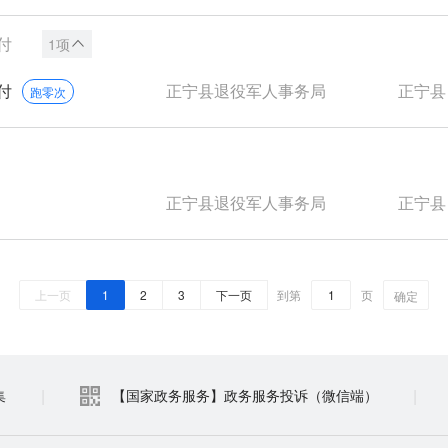
付
1项
付
正宁县退役军人事务局
正宁县
跑零次
正宁县退役军人事务局
正宁县
上一页
1
2
3
下一页
到第
页
确定
|
|
集
【国家政务服务】政务服务投诉（微信端）