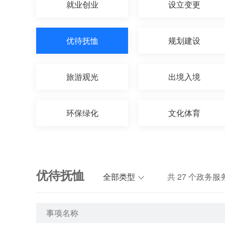
就业创业
设立变更
优待抚恤
规划建设
旅游观光
出境入境
环保绿化
文化体育
优待抚恤
全部类型
共
27
个政务服
事项名称